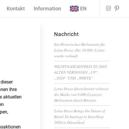
Kontakt
Information
EN
Nachricht
Ein Historischer Meilenstein für
Lotus Pecas: Die 10.000. Lizenz
wurde verkauft
WICHTIGER HINWEIS ZU DEN
ALTEN VERSIONEN „CP“,
„2020“ UND „WHITE“
dieser
Lotus Pecas überschreitet weltweit
nen Ihre
die Marke von 9.000 Lizenzen:
s aktuellen
Meilenstein durch Bitextra
en
Lotus Pecas Brings the Future of
pen,
Retail Technology to EuroShop
2026 in Düsseldorf
nsaktionen