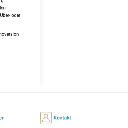
n,
den
 Über- oder
moversion