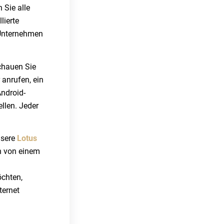
 Sie alle
lierte
 Unternehmen
chauen Sie
 anrufen, ein
ndroid-
llen. Jeder
nsere
Lotus
en von einem
öchten,
ternet