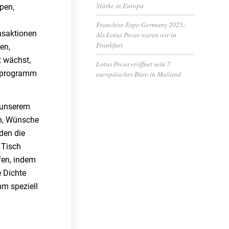
Stärke in Europa
pen,
Franchise Expo Germany 2025:
nsaktionen
Als Lotus Pecas waren wir in
Frankfurt
en,
t wächst,
Lotus Pecas eröffnet sein 7.
tzprogramm
europäisches Büro in Mailand
n unserem
en, Wünsche
den die
 Tisch
fen, indem
 Dichte
m speziell