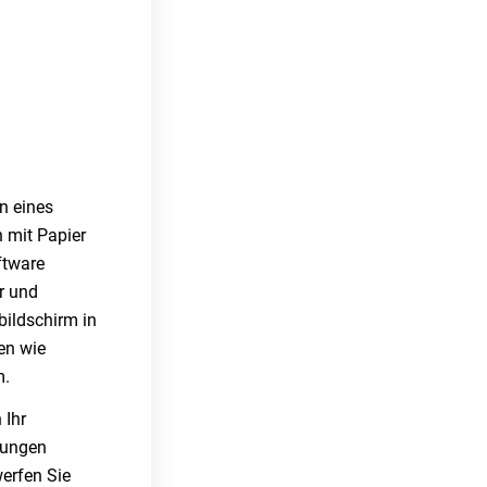
n eines
 mit Papier
ftware
r und
bildschirm in
en wie
m.
 Ihr
bungen
erfen Sie