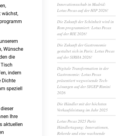
Innovationsschub in Madrid:
en,
Lotus Pecas auf der HIP 2026!
t wächst,
tzprogramm
Die Zukunft der Schönheit wird in
Rom programmiert: Lotus Pecas
auf der RIE 2026!
n unserem
Die Zukunft der Gastronomie
en, Wünsche
gestaltet sich in Paris: Lotus Pecas
auf der SIRHA 2026!
den die
 Tisch
Digitale Transformation in der
fen, indem
Gastronomie: Lotus Pecas
präsentiert wegweisende Tech-
 Dichte
Lösungen auf der SIGEP Rimini
m speziell
2026
Die Händler mit der höchsten
dieser
Verkaufsleistung im Jahr 2025
nen Ihre
Lotus Pecas 2025 Paris
s aktuellen
Händlertagung: Innovationen,
en
Rekorde und eine wachsende